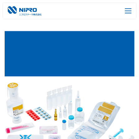
選ばれる理由
技術
技術
医薬品受託製造
その
その
は
は
製造所
命
命
分析センター
のために。
のために。
製品情報
企業情報
お問い合わせ
医薬品に関する情報
採用情報
医療用医薬品
一般用医薬品
日本語
English