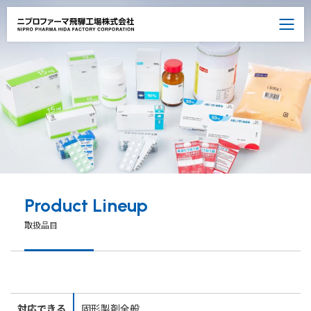
医薬品包装
工場概要
会社案内
採用情報
お問い合わせ
日本語
English
Product Lineup
取扱品目
ニプロファーマ コーポレート
対応できる
固形製剤全般